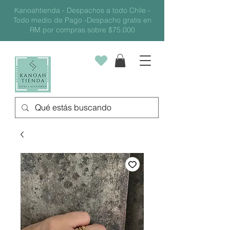
Kanoahtienda - Despachos a todo Chile -
Todo medio de Pago -Despacho gratis en
RM por compras sobre $75.000