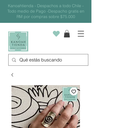
Kanoahtienda - Despachos a todo Chile -
Todo medio de Pago -Despacho gratis en
RM por compras sobre $75.000