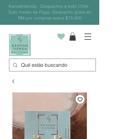
Kanoahtienda - Despachos a todo Chile -
Todo medio de Pago -Despacho gratis en
RM por compras sobre $75.000