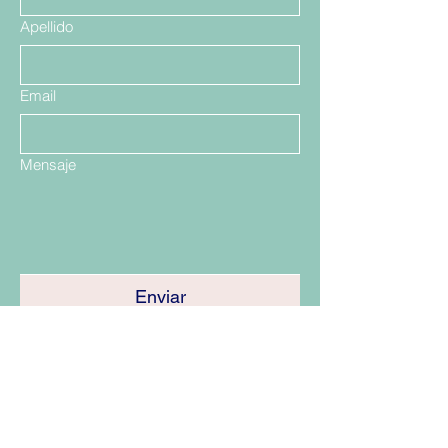
Apellido
Email
Mensaje
Enviar
Santiago, Las Condes Showrrom
Talca
Viña del Mar