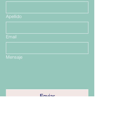
Apellido
Email
Mensaje
Enviar
Santiago, Las Condes Showrrom
Talca
Viña del Mar