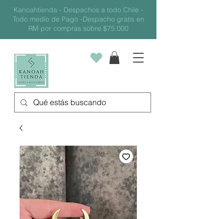
Kanoahtienda - Despachos a todo Chile -
Todo medio de Pago -Despacho gratis en
RM por compras sobre $75.000