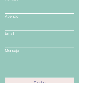
Apellido
Email
Mensaje
Enviar
Santiago, Las Condes Showrrom
Talca