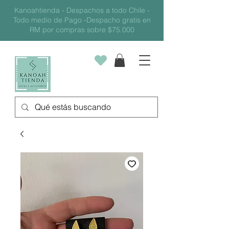
Kanoahtienda - Despachos a todo Chile -
Todo medio de Pago -Despacho gratis en
RM por compras sobre $75.000