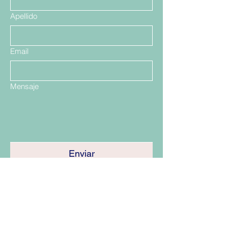
Apellido
Email
Mensaje
Enviar
Santiago, Las Condes Showrrom
Talca
Viña del Mar