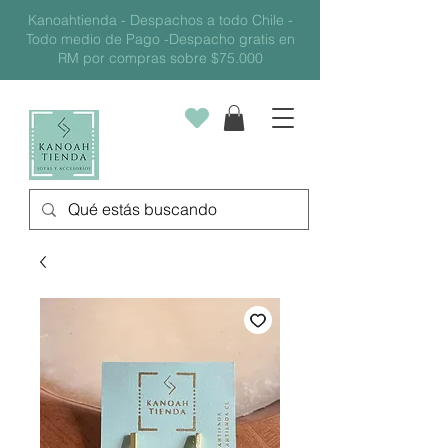
Kanoahtienda - Despachos a todo Chile -
Todo medio de Pago -Despacho gratis en
RM por compras sobre $75.000