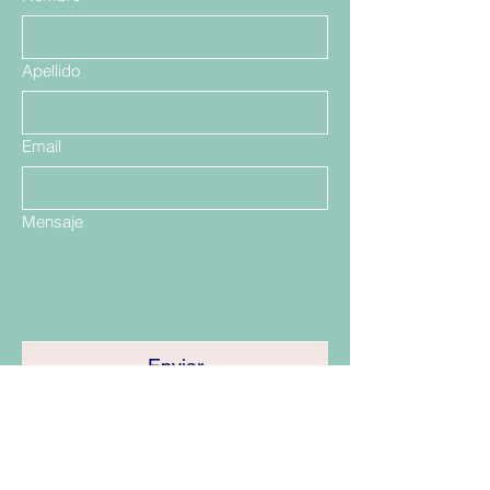
Apellido
Email
Mensaje
Enviar
Santiago, Las Condes Showrrom
Talca