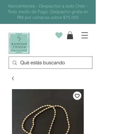
Kanoahtienda - Despachos a todo Chile -
Todo medio de Pago -Despacho gratis en
RM por compras sobre $75.000