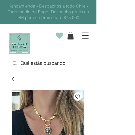
Kanoahtienda - Despachos a todo Chile -
Todo medio de Pago -Despacho gratis en
RM por compras sobre $75.000