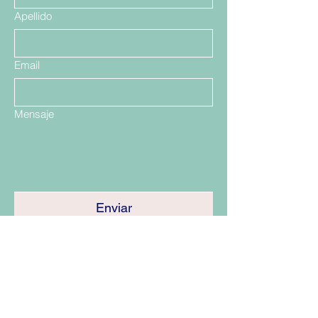
Apellido
Email
Mensaje
Enviar
Santiago, Las Condes Showrrom
Talca
Viña del Mar