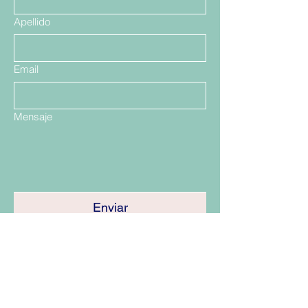
Apellido
Email
Mensaje
Enviar
Santiago, Las Condes Showrrom
Talca
Viña del Mar