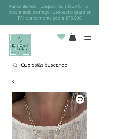
Kanoahtienda - Despachos a todo Chile -
Todo medio de Pago -Despacho gratis en
RM por compras sobre $75.000